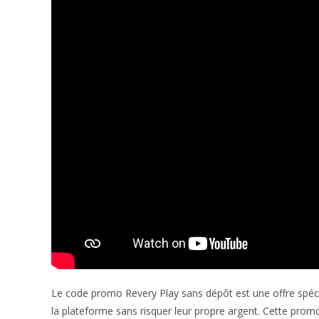
Le code promo Revery Play sans dépôt est une offre spéci
la plateforme sans risquer leur propre argent. Cette promo