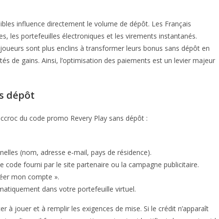
nibles influence directement le volume de dépôt. Les Français
es, les portefeuilles électroniques et les virements instantanés.
joueurs sont plus enclins à transformer leurs bonus sans dépôt en
lités de gains. Ainsi, l’optimisation des paiements est un levier majeur
s dépôt
 accroc du code promo Revery Play sans dépôt :
nelles (nom, adresse e‑mail, pays de résidence).
code fourni par le site partenaire ou la campagne publicitaire.
Créer mon compte ».
matiquement dans votre portefeuille virtuel.
jouer et à remplir les exigences de mise. Si le crédit n’apparaît