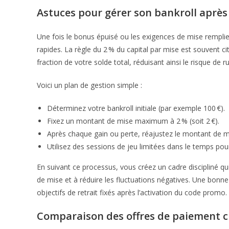
Astuces pour gérer son bankroll après
Une fois le bonus épuisé ou les exigences de mise remplies,
rapides. La règle du 2 % du capital par mise est souvent c
fraction de votre solde total, réduisant ainsi le risque de ru
Voici un plan de gestion simple :
Déterminez votre bankroll initiale (par exemple 100 €).
Fixez un montant de mise maximum à 2 % (soit 2 €).
Après chaque gain ou perte, réajustez le montant de m
Utilisez des sessions de jeu limitées dans le temps pour 
En suivant ce processus, vous créez un cadre discipliné qu
de mise et à réduire les fluctuations négatives. Une bonne
objectifs de retrait fixés après l’activation du code promo.
Comparaison des offres de paiement c