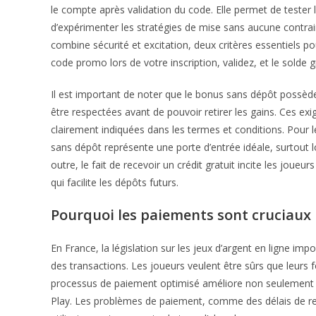
le compte après validation du code. Elle permet de tester le
d’expérimenter les stratégies de mise sans aucune contraint
combine sécurité et excitation, deux critères essentiels po
code promo lors de votre inscription, validez, et le solde gr
Il est important de noter que le bonus sans dépôt possèd
être respectées avant de pouvoir retirer les gains. Ces ex
clairement indiquées dans les termes et conditions. Pour 
sans dépôt représente une porte d’entrée idéale, surtout l
outre, le fait de recevoir un crédit gratuit incite les jou
qui facilite les dépôts futurs.
Pourquoi les paiements sont cruciaux 
En France, la législation sur les jeux d’argent en ligne im
des transactions. Les joueurs veulent être sûrs que leurs 
processus de paiement optimisé améliore non seulement la
Play. Les problèmes de paiement, comme des délais de ret