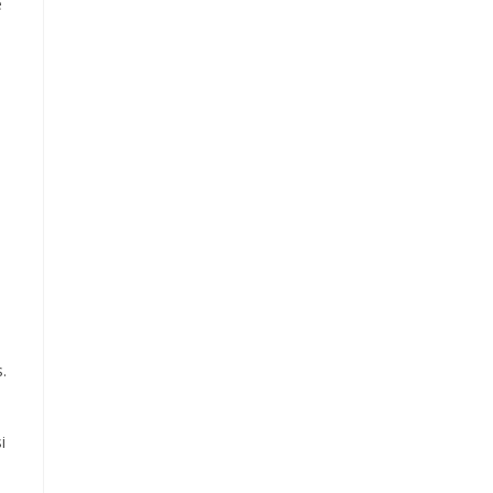
e
.
i