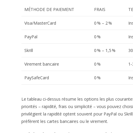
MÉTHODE DE PAIEMENT
FRAIS
T
Visa/MasterCard
0 % – 2 %
In
PayPal
0 %
In
Skrill
0 % – 1,5 %
30
Virement bancaire
0 %
1‑
PaySafeCard
0 %
In
Le tableau ci‑dessus résume les options les plus courante
priorités – rapidité, frais ou simplicité – vous pouvez choi
privilégient la rapidité optent souvent pour PayPal ou Skril
préfèrent les cartes bancaires ou le virement.