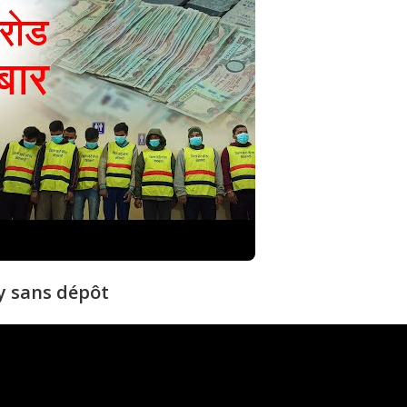
y sans dépôt