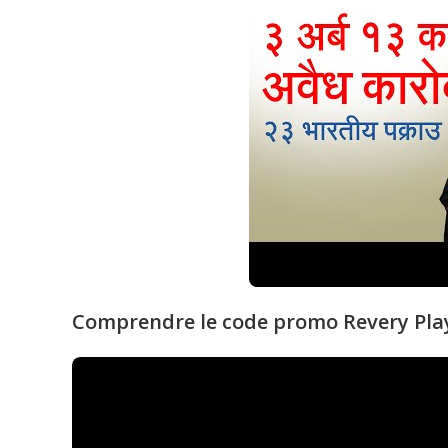
Comprendre le code promo Revery Pla