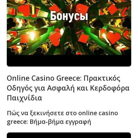
Online Casino Greece: Πρακτικός
Οδηγός για Ασφαλή και Κερδοφόρα
Παιχνίδια
Πώς να ξεκινήσετε στο online casino
greece: Βήμα‑βήμα εγγραφή