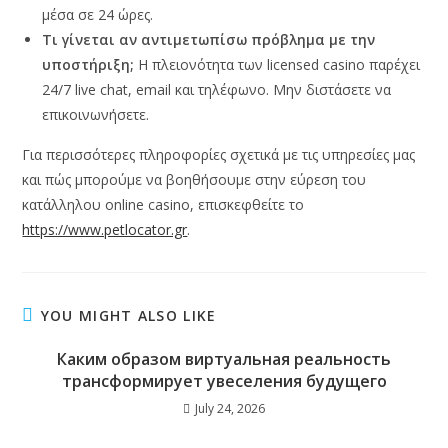
μέσα σε 24 ώρες.
Τι γίνεται αν αντιμετωπίσω πρόβλημα με την
υποστήριξη;
Η πλειονότητα των licensed casino παρέχει
24/7 live chat, email και τηλέφωνο. Μην διστάσετε να
επικοινωνήσετε.
Για περισσότερες πληροφορίες σχετικά με τις υπηρεσίες μας
και πώς μπορούμε να βοηθήσουμε στην εύρεση του
κατάλληλου online casino, επισκεφθείτε το
https://www.petlocator.gr
.
YOU MIGHT ALSO LIKE
Каким образом виртуальная реальность
трансформирует увеселения будущего
July 24, 2026