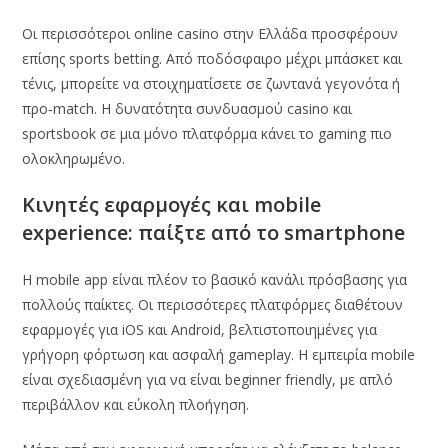
Οι περισσότεροι online casino στην Ελλάδα προσφέρουν
επίσης sports betting. Από ποδόσφαιρο μέχρι μπάσκετ και
τένις, μπορείτε να στοιχηματίσετε σε ζωντανά γεγονότα ή
προ‑match. Η δυνατότητα συνδυασμού casino και
sportsbook σε μια μόνο πλατφόρμα κάνει το gaming πιο
ολοκληρωμένο.
Κινητές εφαρμογές και mobile
experience: παίξτε από το smartphone
Η mobile app είναι πλέον το βασικό κανάλι πρόσβασης για
πολλούς παίκτες. Οι περισσότερες πλατφόρμες διαθέτουν
εφαρμογές για iOS και Android, βελτιστοποιημένες για
γρήγορη φόρτωση και ασφαλή gameplay. Η εμπειρία mobile
είναι σχεδιασμένη για να είναι beginner friendly, με απλό
περιβάλλον και εύκολη πλοήγηση.