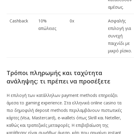
αμέσως.
Cashback
10%
0x
Ασφαλής
απώλειες
επιλογή για
συνεχή
παιχνίδι με
μικρό ρίσκο.
Τρόποι πληρωμής και ταχύτητα
ανάληψης: τι πρέπει να προσέξετε
Η επιλογή των κατάλληλων payment methods επηρεάζει
άμεσα το gaming experience. Στα ελληνικά online casino τα
πιο δημοφιλή deposit methods περιλαμβάνουν πιστωτικές
κάρτες (Visa, Mastercard), e‑wallets όπως Skrill και Neteller,
καθώς και τραπεζικές μεταφορές. Η επιβεβαίωση της
κατάθεσης είναι συνήθως άμεση, κάτι που σημαίνει instant