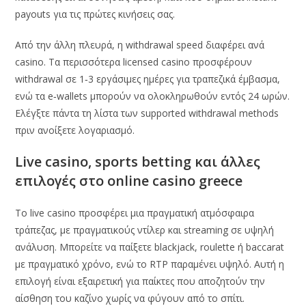
payouts για τις πρώτες κινήσεις σας.
Από την άλλη πλευρά, η withdrawal speed διαφέρει ανά
casino. Τα περισσότερα licensed casino προσφέρουν
withdrawal σε 1‑3 εργάσιμες ημέρες για τραπεζικά έμβασμα,
ενώ τα e‑wallets μπορούν να ολοκληρωθούν εντός 24 ωρών.
Ελέγξτε πάντα τη λίστα των supported withdrawal methods
πριν ανοίξετε λογαριασμό.
Live casino, sports betting και άλλες
επιλογές στο online casino greece
Το live casino προσφέρει μια πραγματική ατμόσφαιρα
τράπεζας, με πραγματικούς ντίλερ και streaming σε υψηλή
ανάλυση. Μπορείτε να παίξετε blackjack, roulette ή baccarat
με πραγματικό χρόνο, ενώ το RTP παραμένει υψηλό. Αυτή η
επιλογή είναι εξαιρετική για παίκτες που αποζητούν την
αίσθηση του καζίνο χωρίς να φύγουν από το σπίτι.