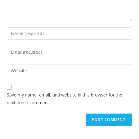
Save my name, email, and website in this browser for the
next time I comment.