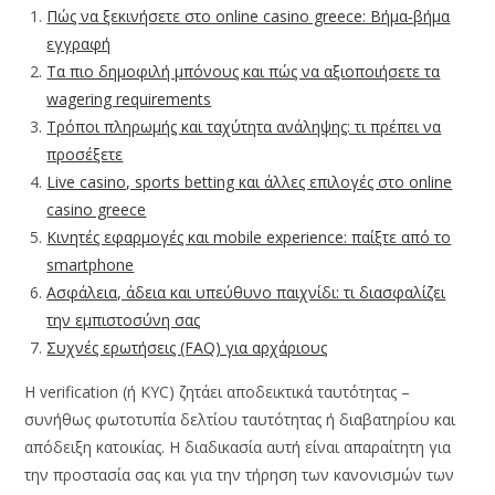
Πώς να ξεκινήσετε στο online casino greece: Βήμα‑βήμα
εγγραφή
Τα πιο δημοφιλή μπόνους και πώς να αξιοποιήσετε τα
wagering requirements
Τρόποι πληρωμής και ταχύτητα ανάληψης: τι πρέπει να
προσέξετε
Live casino, sports betting και άλλες επιλογές στο online
casino greece
Κινητές εφαρμογές και mobile experience: παίξτε από το
smartphone
Ασφάλεια, άδεια και υπεύθυνο παιχνίδι: τι διασφαλίζει
την εμπιστοσύνη σας
Συχνές ερωτήσεις (FAQ) για αρχάριους
Η verification (ή KYC) ζητάει αποδεικτικά ταυτότητας –
συνήθως φωτοτυπία δελτίου ταυτότητας ή διαβατηρίου και
απόδειξη κατοικίας. Η διαδικασία αυτή είναι απαραίτητη για
την προστασία σας και για την τήρηση των κανονισμών των