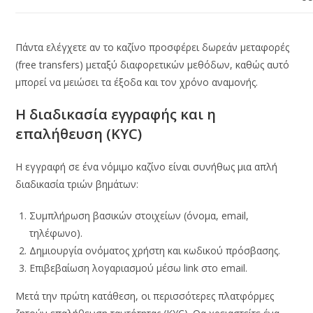
Πάντα ελέγχετε αν το καζίνο προσφέρει δωρεάν μεταφορές
(free transfers) μεταξύ διαφορετικών μεθόδων, καθώς αυτό
μπορεί να μειώσει τα έξοδα και τον χρόνο αναμονής.
Η διαδικασία εγγραφής και η
επαλήθευση (KYC)
Η εγγραφή σε ένα νόμιμο καζίνο είναι συνήθως μια απλή
διαδικασία τριών βημάτων:
Συμπλήρωση βασικών στοιχείων (όνομα, email,
τηλέφωνο).
Δημιουργία ονόματος χρήστη και κωδικού πρόσβασης.
Επιβεβαίωση λογαριασμού μέσω link στο email.
Μετά την πρώτη κατάθεση, οι περισσότερες πλατφόρμες