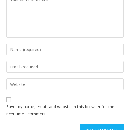
Save my name, email, and website in this browser for the
next time I comment.