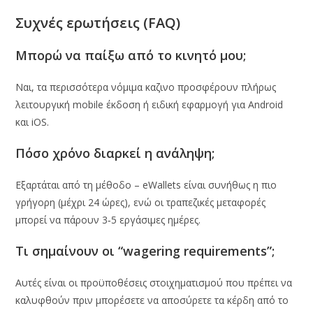
Συχνές ερωτήσεις (FAQ)
Μπορώ να παίξω από το κινητό μου;
Ναι, τα περισσότερα νόμιμα καζινο προσφέρουν πλήρως
λειτουργική mobile έκδοση ή ειδική εφαρμογή για Android
και iOS.
Πόσο χρόνο διαρκεί η ανάληψη;
Εξαρτάται από τη μέθοδο – eWallets είναι συνήθως η πιο
γρήγορη (μέχρι 24 ώρες), ενώ οι τραπεζικές μεταφορές
μπορεί να πάρουν 3‑5 εργάσιμες ημέρες.
Τι σημαίνουν οι “wagering requirements”;
Αυτές είναι οι προϋποθέσεις στοιχηματισμού που πρέπει να
καλυφθούν πριν μπορέσετε να αποσύρετε τα κέρδη από το