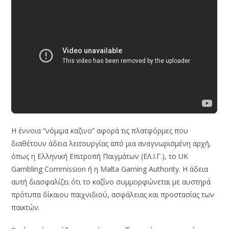
Η έννοια “νόμιμα καζινο” αφορά τις πλατφόρμες που
διαθέτουν άδεια λειτουργίας από μια αναγνωρισμένη αρχή,
όπως η Ελληνική Επιτροπή Παιγμάτων (ΕΛ.Ι.Γ.), το UK
Gambling Commission ή η Malta Gaming Authority. Η άδεια
αυτή διασφαλίζει ότι το καζίνο συμμορφώνεται με αυστηρά
πρότυπα δίκαιου παιχνιδιού, ασφάλειας και προστασίας των
παικτών.