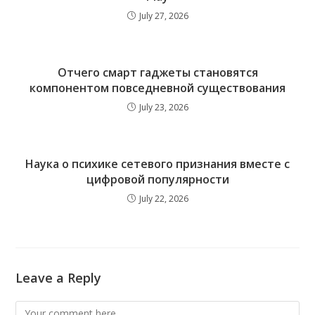
July 27, 2026
Отчего смарт гаджеты становятся
компонентом повседневной существования
July 23, 2026
Наука о психике сетевого признания вместе с
цифровой популярности
July 22, 2026
Leave a Reply