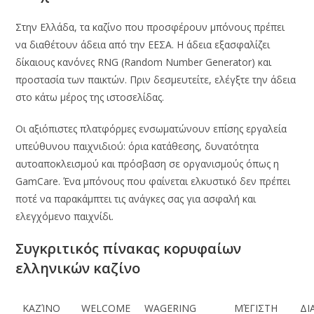
Στην Ελλάδα, τα καζίνο που προσφέρουν μπόνους πρέπει
να διαθέτουν άδεια από την ΕΕΣΑ. Η άδεια εξασφαλίζει
δίκαιους κανόνες RNG (Random Number Generator) και
προστασία των παικτών. Πριν δεσμευτείτε, ελέγξτε την άδεια
στο κάτω μέρος της ιστοσελίδας.
Οι αξιόπιστες πλατφόρμες ενσωματώνουν επίσης εργαλεία
υπεύθυνου παιχνιδιού: όρια κατάθεσης, δυνατότητα
αυτοαποκλεισμού και πρόσβαση σε οργανισμούς όπως η
GamCare. Ένα μπόνους που φαίνεται ελκυστικό δεν πρέπει
ποτέ να παρακάμπτει τις ανάγκες σας για ασφαλή και
ελεγχόμενο παιχνίδι.
Συγκριτικός πίνακας κορυφαίων
ελληνικών καζίνο
ΚΑΖΊΝΟ
WELCOME
WAGERING
ΜΈΓΙΣΤΗ
ΔΙ