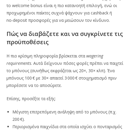
το welcome bonus είναι η πιο κατανοητή επιλογή, ενώ οι
προχωρημένοι παίκτες συχνά ψάχνουν για cashback ή
no‑deposit προσφορές για να μειώσουν τον κίνδυνο.
Πώς να διαβάζετε και να συγκρίνετε τις
προϋποθέσεις
Η πιο κρίσιμη πληροφορία βρίσκεται στα
wagering
requirements
. Αυτά δείχνουν πόσες φορές πρέπει να παιχτεί
το μπόνους (συνήθως εκφράζεται ως 20×, 30× κλπ). Ένα
μπόνους 100 € με 30× απαιτεί 3 000 € στοιχηματισμό πριν
μπορέσετε να το αποσύρετε.
Επίσης, προσέξτε τα εξής:
Μέγιστη επιτρεπόμενη ανάληψη από το μπόνους (π.χ.
200 €).
Περιορισμένα παιχνίδια στα οποία ισχύει ο πονταρισμός