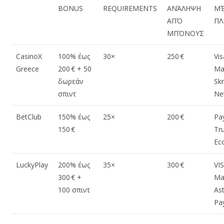
BONUS
REQUIREMENTS
ΑΝΆΛΗΨΗ
Μ
ΑΠΌ
Π
ΜΠΌΝΟΥΣ
CasinoX
100% έως
30×
250 €
Vis
Greece
200 € + 50
Ma
δωρεάν
Skri
σπιντ
Net
BetClub
150% έως
25×
200 €
Pa
150 €
Tru
Ec
LuckyPlay
200% έως
35×
300 €
VI
300 € +
Ma
100 σπιντ
As
Pa