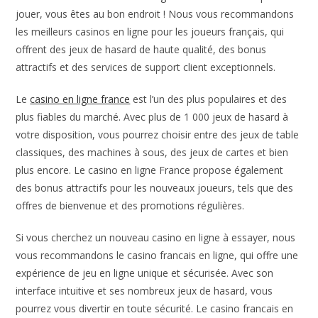
jouer, vous êtes au bon endroit ! Nous vous recommandons
les meilleurs casinos en ligne pour les joueurs français, qui
offrent des jeux de hasard de haute qualité, des bonus
attractifs et des services de support client exceptionnels.
Le
casino en ligne france
est l’un des plus populaires et des
plus fiables du marché. Avec plus de 1 000 jeux de hasard à
votre disposition, vous pourrez choisir entre des jeux de table
classiques, des machines à sous, des jeux de cartes et bien
plus encore. Le casino en ligne France propose également
des bonus attractifs pour les nouveaux joueurs, tels que des
offres de bienvenue et des promotions régulières.
Si vous cherchez un nouveau casino en ligne à essayer, nous
vous recommandons le casino francais en ligne, qui offre une
expérience de jeu en ligne unique et sécurisée. Avec son
interface intuitive et ses nombreux jeux de hasard, vous
pourrez vous divertir en toute sécurité. Le casino francais en