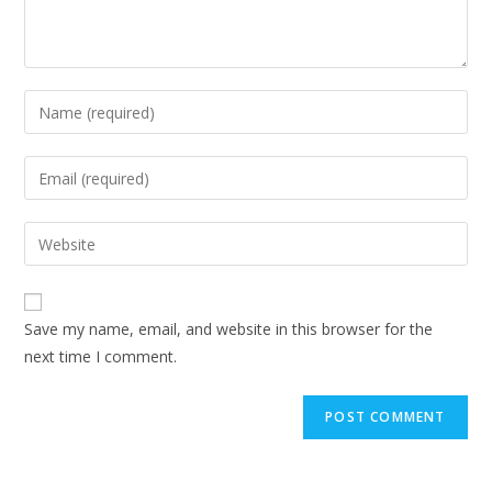
Save my name, email, and website in this browser for the
next time I comment.