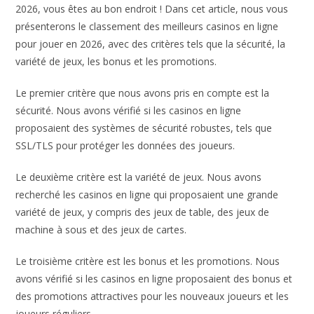
2026, vous êtes au bon endroit ! Dans cet article, nous vous
présenterons le classement des meilleurs casinos en ligne
pour jouer en 2026, avec des critères tels que la sécurité, la
variété de jeux, les bonus et les promotions.
Le premier critère que nous avons pris en compte est la
sécurité. Nous avons vérifié si les casinos en ligne
proposaient des systèmes de sécurité robustes, tels que
SSL/TLS pour protéger les données des joueurs.
Le deuxième critère est la variété de jeux. Nous avons
recherché les casinos en ligne qui proposaient une grande
variété de jeux, y compris des jeux de table, des jeux de
machine à sous et des jeux de cartes.
Le troisième critère est les bonus et les promotions. Nous
avons vérifié si les casinos en ligne proposaient des bonus et
des promotions attractives pour les nouveaux joueurs et les
joueurs réguliers.