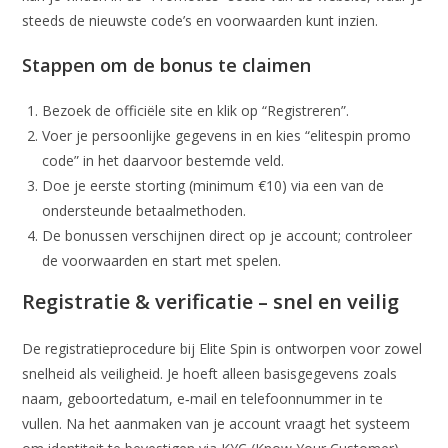
steeds de nieuwste code’s en voorwaarden kunt inzien.
Stappen om de bonus te claimen
Bezoek de officiële site en klik op “Registreren”.
Voer je persoonlijke gegevens in en kies “elitespin promo
code” in het daarvoor bestemde veld.
Doe je eerste storting (minimum €10) via een van de
ondersteunde betaalmethoden.
De bonussen verschijnen direct op je account; controleer
de voorwaarden en start met spelen.
Registratie & verificatie – snel en veilig
De registratieprocedure bij Elite Spin is ontworpen voor zowel
snelheid als veiligheid. Je hoeft alleen basisgegevens zoals
naam, geboortedatum, e‑mail en telefoonnummer in te
vullen. Na het aanmaken van je account vraagt het systeem