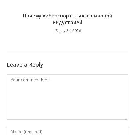
Почему киберспорт стал всемирной
индустрией
July 24, 2026
Leave a Reply