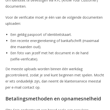
om identiteit te bevestigen via KYC (Know Your Customer)
documenten.
Voor de verificatie moet je één van de volgende documenten
uploaden:
Een geldig paspoort of identiteitskaart.
Een recente energierekening of bankafschrift (maximaal
drie maanden oud).
Een foto van jezelf met het document in de hand
(selfie‑verificatie).
De meeste uploads worden binnen één werkdag
gecontroleerd, zodat je snel kunt beginnen met spelen. Mocht
er iets onduidelijk zijn, dan neemt de klantenservice meestal
per e‑mail contact op.
Betalingsmethoden en opnamesnelheid