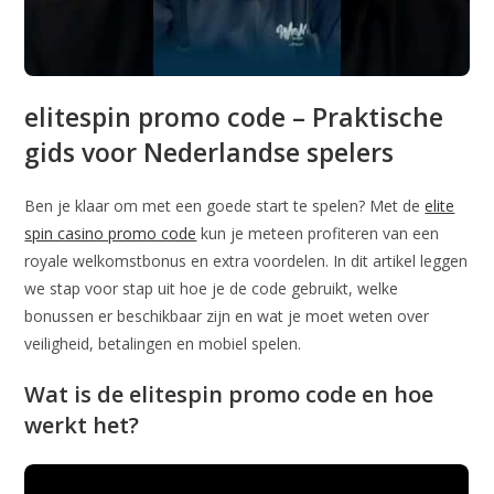
elitespin promo code – Praktische
gids voor Nederlandse spelers
Ben je klaar om met een goede start te spelen? Met de
elite
spin casino promo code
kun je meteen profiteren van een
royale welkomstbonus en extra voordelen. In dit artikel leggen
we stap voor stap uit hoe je de code gebruikt, welke
bonussen er beschikbaar zijn en wat je moet weten over
veiligheid, betalingen en mobiel spelen.
Wat is de elitespin promo code en hoe
werkt het?