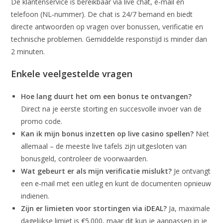
De klantenservice is bereikbaar via live chat, e‑mail en
telefoon (NL‑nummer). De chat is 24/7 bemand en biedt
directe antwoorden op vragen over bonussen, verificatie en
technische problemen. Gemiddelde responstijd is minder dan
2 minuten.
Enkele veelgestelde vragen
Hoe lang duurt het om een bonus te ontvangen?
Direct na je eerste storting en succesvolle invoer van de
promo code.
Kan ik mijn bonus inzetten op live casino spellen?
Niet
allemaal – de meeste live tafels zijn uitgesloten van
bonusgeld, controleer de voorwaarden.
Wat gebeurt er als mijn verificatie mislukt?
Je ontvangt
een e‑mail met een uitleg en kunt de documenten opnieuw
indienen.
Zijn er limieten voor stortingen via iDEAL?
Ja, maximale
dagelijkse limiet is €5.000, maar dit kun je aanpassen in je