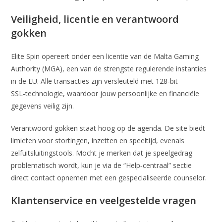
Veiligheid, licentie en verantwoord
gokken
Elite Spin opereert onder een licentie van de Malta Gaming
Authority (MGA), een van de strengste regulerende instanties
in de EU. Alle transacties zijn versleuteld met 128‑bit
SSL‑technologie, waardoor jouw persoonlijke en financiële
gegevens veilig zijn.
Verantwoord gokken staat hoog op de agenda. De site biedt
limieten voor stortingen, inzetten en speeltijd, evenals
zelfuitsluitingstools. Mocht je merken dat je speelgedrag
problematisch wordt, kun je via de “Help‑centraal” sectie
direct contact opnemen met een gespecialiseerde counselor.
Klantenservice en veelgestelde vragen